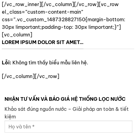
[/vc_row_inner][/vc_column][/vc_row][vc_row
el_class=”custom-content-main”
css=”.vc_custom_1487328827150{margin-bottom:
30px !important;padding-top: 30px !important;}”]
[vc_column]
LOREM IPSUM DOLOR SIT AMET...
Lỗi:
Không tìm thấy biểu mẫu liên hệ.
[/vc_column][/vc_row]
NHẬN TƯ VẤN VÀ BÁO GIÁ HỆ THỐNG LỌC NƯỚC
Khảo sát đúng nguồn nước – Giải pháp an toàn & tiết
kiệm