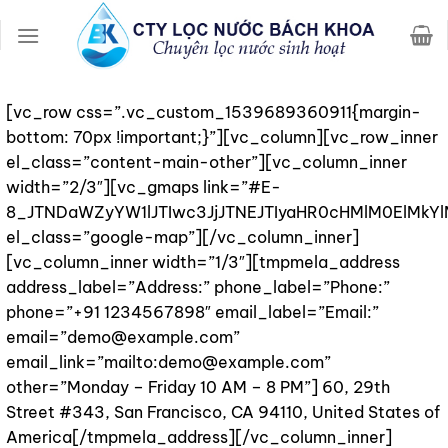
Chuyển
đến
nội
dung
[vc_row css=”.vc_custom_1539689360911{margin-
bottom: 70px !important;}”][vc_column][vc_row_inner
el_class=”content-main-other”][vc_column_inner
width=”2/3″][vc_gmaps link=”#E-
8_JTNDaWZyYW1lJTIwc3JjJTNEJTIyaHR0cHMlM0ElMkY
el_class=”google-map”][/vc_column_inner]
[vc_column_inner width=”1/3″][tmpmela_address
address_label=”Address:” phone_label=”Phone:”
phone=”+91 1234567898″ email_label=”Email:”
email=”demo@example.com”
email_link=”mailto:demo@example.com”
other=”Monday – Friday 10 AM – 8 PM”] 60, 29th
Street #343, San Francisco, CA 94110, United States of
America[/tmpmela_address][/vc_column_inner]