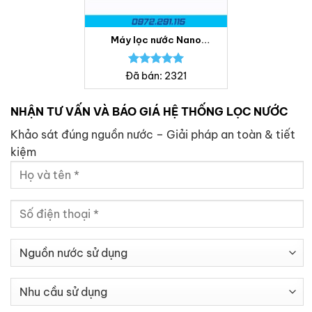
Máy lọc nước Nano
Geyser Ecotar 4 – Bách
Khoa
Được xếp
Đã bán: 2321
hạng
5.00
5 sao
NHẬN TƯ VẤN VÀ BÁO GIÁ HỆ THỐNG LỌC NƯỚC
Khảo sát đúng nguồn nước – Giải pháp an toàn & tiết
kiệm