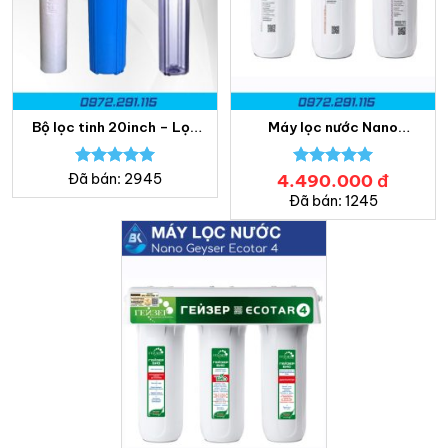
Bộ lọc tinh 20inch – Lọc
Máy lọc nước Nano
nước Bách Khoa
Geyser Ecotar 3 – Bách
Khoa
Được xếp
4.490.000
Được xếp
đ
Đã bán: 2945
hạng
5.00
hạng
5.00
Đã bán: 1245
5 sao
5 sao