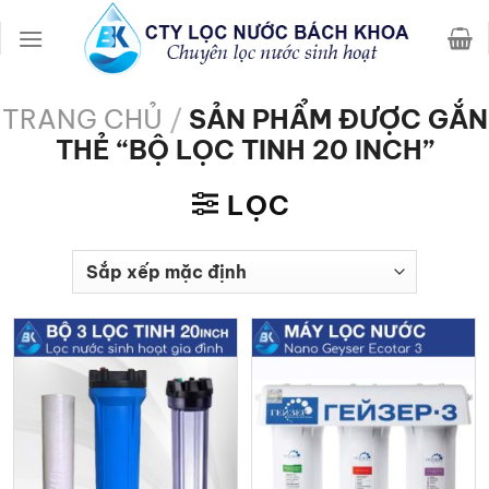
Chuyển
đến
nội
dung
TRANG CHỦ
/
SẢN PHẨM ĐƯỢC GẮN
THẺ “BỘ LỌC TINH 20 INCH”
LỌC