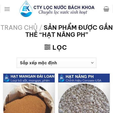
Chuyển
đến
nội
dung
TRANG CHỦ
/
SẢN PHẨM ĐƯỢC GẮN
THẺ “HẠT NÂNG PH”
LỌC