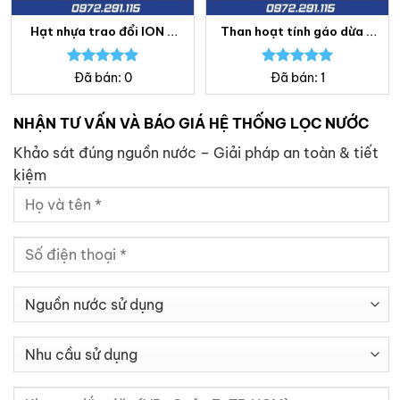
Hạt nhựa trao đổi ION –
Than hoạt tính gáo dừa –
Lọc nước Bách Khoa
Lọc nước Bách Khoa
Được xếp
Được xếp
Đã bán: 0
Đã bán: 1
hạng
5.00
hạng
5.00
5 sao
5 sao
NHẬN TƯ VẤN VÀ BÁO GIÁ HỆ THỐNG LỌC NƯỚC
Khảo sát đúng nguồn nước – Giải pháp an toàn & tiết
kiệm