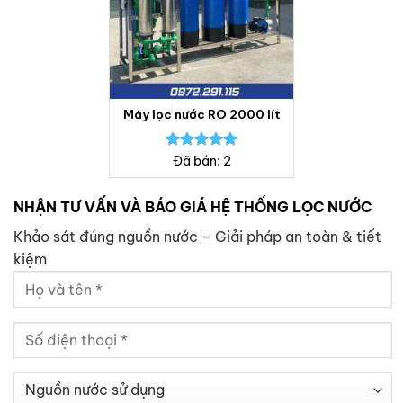
Máy lọc nước RO 2000 lít
Được xếp
Đã bán: 2
hạng
5.00
5 sao
NHẬN TƯ VẤN VÀ BÁO GIÁ HỆ THỐNG LỌC NƯỚC
Khảo sát đúng nguồn nước – Giải pháp an toàn & tiết
kiệm