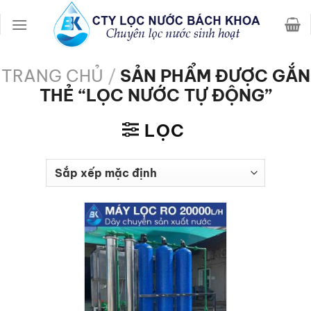
Chuyển
đến
nội
dung
TRANG CHỦ
/
SẢN PHẨM ĐƯỢC GẮN
THẺ “LỌC NƯỚC TỰ ĐỘNG”
LỌC