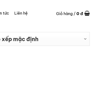
in tức
Liên hệ
0
đ
Giỏ hàng /