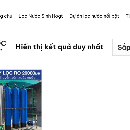
ng chủ
Lọc Nước Sinh Hoạt
Dự án lọc nước nổi bật
T
ỢC
Hiển thị kết quả duy nhất
”