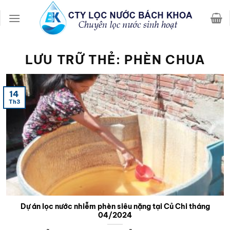
Chuyển
đến
nội
dung
LƯU TRỮ THẺ:
PHÈN CHUA
14
Th3
Dự án lọc nước nhiễm phèn siêu nặng tại Củ Chi tháng
04/2024