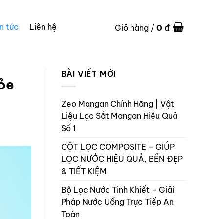
in tức
Liên hệ
0
đ
Giỏ hàng /
BÀI VIẾT MỚI
hỏe
Zeo Mangan Chính Hãng | Vật
Liệu Lọc Sắt Mangan Hiệu Quả
Số 1
CỘT LỌC COMPOSITE – GIÚP
LỌC NƯỚC HIỆU QUẢ, BỀN ĐẸP
& TIẾT KIỆM
Bộ Lọc Nước Tinh Khiết – Giải
Pháp Nước Uống Trực Tiếp An
Toàn