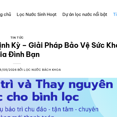
ng chủ
Lọc Nước Sinh Hoạt
Dự án lọc nước nổi bật
T
TIN TỨC
ịnh Kỳ – Giải Pháp Bảo Vệ Sức K
ia Đình Bạn
18/05/2026
BỞI
LỌC NƯỚC BÁCH KHOA