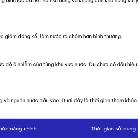
ng bình lọc đã hết hạn sử dụng và không còn khả năng xử l
nước giảm đáng kể, làm nước ra chậm hơn bình thường.
mức độ ô nhiễm của từng khu vực nước. Dù chưa có dấu hiệu 
ng và nguồn nước đầu vào. Dưới đây là thời gian tham khảo