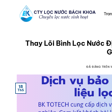
Chuyển
đến
Tra
nội
dung
Thay Lõi Bình Lọc Nước Đ
G
ĐÃ ĐĂNG TRÊN
18
Th5