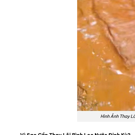
Hình Ảnh Thay L
Vì Sao Cần Thay Lõi Bình Lọc Nước Định Kỳ?