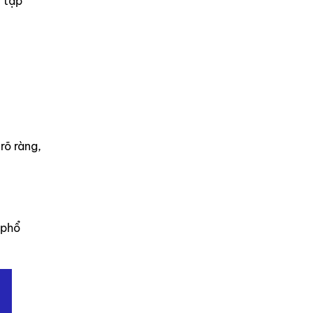
ý tạp
rõ ràng,
 phổ