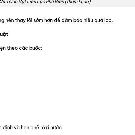
Của Các Vật Liệu Lọc Phổ Biến (tham khảo)
g nên thay lõi sớm hơn để đảm bảo hiệu quả lọc.
huật
iện theo các bước:
 định và hạn chế rò rỉ nước.