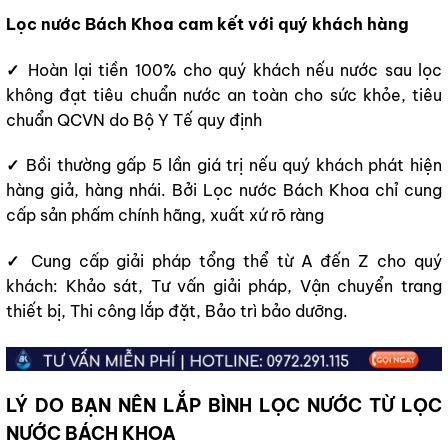
Lọc nước Bách Khoa
cam kết
với quý khách hàng
✓
Hoàn lại tiền 100% cho quý khách nếu nước sau lọc
không đạt tiêu chuẩn nước an toàn cho sức khỏe, tiêu
chuẩn QCVN do Bộ Y Tế quy định
✓
Bồi thường gấp 5 lần giá trị nếu quý khách phát hiện
hàng giả, hàng nhái. Bởi Lọc nước Bách Khoa chỉ cung
cấp sản phấm chính hãng, xuất xứ rõ ràng
✓
Cung cấp giải pháp tổng thể từ A đến Z cho quý
khách: Khảo sát, Tư vấn giải pháp, Vận chuyển trang
thiết bị, Thi công lắp đặt, Bảo trì bảo dưỡng.
LÝ DO BẠN NÊN LẮP BÌNH LỌC NƯỚC TỪ LỌC
NƯỚC BÁCH KHOA