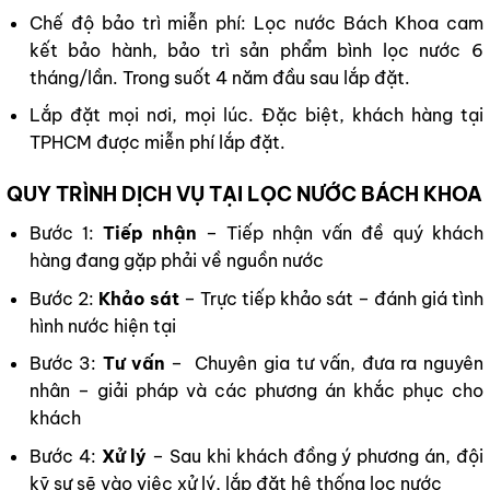
Chế độ bảo trì miễn phí: Lọc nước Bách Khoa cam
kết bảo hành, bảo trì sản phẩm bình lọc nước 6
tháng/lần. Trong suốt 4 năm đầu sau lắp đặt.
Lắp đặt mọi nơi, mọi lúc. Đặc biệt, khách hàng tại
TPHCM được miễn phí lắp đặt.
QUY TRÌNH DỊCH VỤ TẠI LỌC NƯỚC BÁCH KHOA
Bước 1:
Tiếp nhận
– Tiếp nhận vấn đề quý khách
hàng đang gặp phải về nguồn nước
Bước 2:
Khảo sát
– Trực tiếp khảo sát – đánh giá tình
hình nước hiện tại
Bước 3:
Tư vấn
– Chuyên gia tư vấn, đưa ra nguyên
nhân – giải pháp và các phương án khắc phục cho
khách
Bước 4:
Xử lý
– Sau khi khách đồng ý phương án, đội
kỹ sư sẽ vào việc xử lý, lắp đặt hệ thống lọc nước