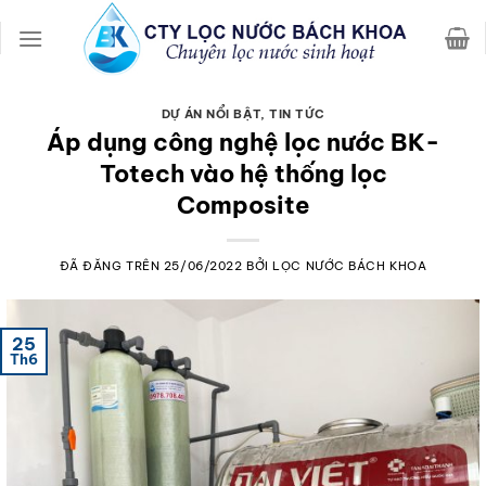
Chuyển
đến
nội
dung
DỰ ÁN NỔI BẬT
,
TIN TỨC
Áp dụng công nghệ lọc nước BK-
Totech vào hệ thống lọc
Composite
ĐÃ ĐĂNG TRÊN
25/06/2022
BỞI
LỌC NƯỚC BÁCH KHOA
25
Th6