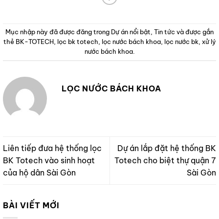
Mục nhập này đã được đăng trong
Dự án nổi bật
,
Tin tức
và được gắn
thẻ
BK-TOTECH
,
lọc bk totech
,
lọc nước bách khoa
,
lọc nước bk
,
xử lý
nước bách khoa
.
LỌC NƯỚC BÁCH KHOA
Liên tiếp đưa hệ thống lọc
Dự án lắp đặt hệ thống BK
BK Totech vào sinh hoạt
Totech cho biệt thự quận 7
của hộ dân Sài Gòn
Sài Gòn
BÀI VIẾT MỚI