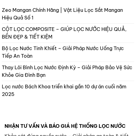
Zeo Mangan Chính Hãng | Vật Liệu Lọc Sắt Mangan
Hiệu Quả Số 1
CỘT LỌC COMPOSITE – GIÚP LỌC NƯỚC HIỆU QUẢ,
BỀN ĐẸP & TIẾT KIỆM
Bộ Lọc Nước Tinh Khiết – Giải Pháp Nước Uống Trực
Tiếp An Toàn
Thay Lõi Bình Lọc Nước Định Kỳ – Giải Pháp Bảo Vệ Sức
Khỏe Gia Đình Bạn
Lọc nước Bách Khoa triển khai gần 10 dự án cuối năm
2025
NHẬN TƯ VẤN VÀ BÁO GIÁ HỆ THỐNG LỌC NƯỚC
Khảo sát đúng nguồn nước – Giải pháp an toàn & tiết