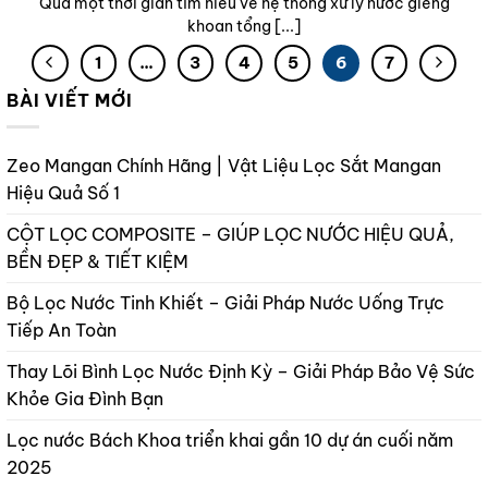
Qua một thời gian tìm hiểu về hệ thống xử lý nước giếng
khoan tổng [...]
1
…
3
4
5
6
7
BÀI VIẾT MỚI
Zeo Mangan Chính Hãng | Vật Liệu Lọc Sắt Mangan
Hiệu Quả Số 1
CỘT LỌC COMPOSITE – GIÚP LỌC NƯỚC HIỆU QUẢ,
BỀN ĐẸP & TIẾT KIỆM
Bộ Lọc Nước Tinh Khiết – Giải Pháp Nước Uống Trực
Tiếp An Toàn
Thay Lõi Bình Lọc Nước Định Kỳ – Giải Pháp Bảo Vệ Sức
Khỏe Gia Đình Bạn
Lọc nước Bách Khoa triển khai gần 10 dự án cuối năm
2025