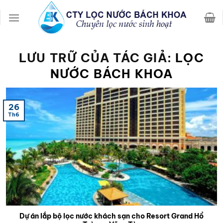
Chuyển
đến
nội
dung
LƯU TRỮ CỦA TÁC GIẢ:
LỌC
NƯỚC BÁCH KHOA
26
Th6
Dự án lắp bộ lọc nước khách sạn cho Resort Grand Hồ