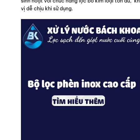
sinh hoạt với chức năng lọc bỏ kim loại tồn dư, k
vị dễ chịu khi sử dụng.