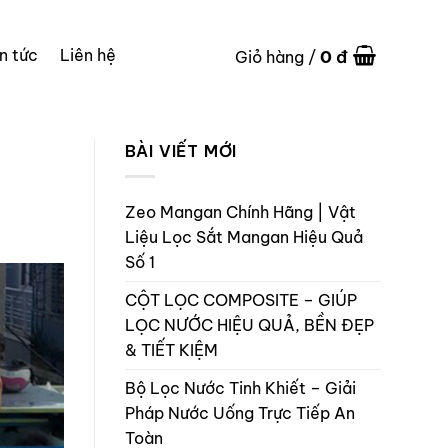
in tức
Liên hệ
0
đ
Giỏ hàng /
BÀI VIẾT MỚI
Zeo Mangan Chính Hãng | Vật
Liệu Lọc Sắt Mangan Hiệu Quả
Số 1
CỘT LỌC COMPOSITE – GIÚP
LỌC NƯỚC HIỆU QUẢ, BỀN ĐẸP
& TIẾT KIỆM
Bộ Lọc Nước Tinh Khiết – Giải
Pháp Nước Uống Trực Tiếp An
Toàn