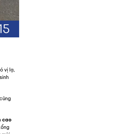
 vị lạ,
sinh
 cũng
n cao
tổng