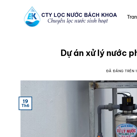
Chuyển
đến
Tra
nội
dung
Dự án xử lý nước p
ĐÃ ĐĂNG TRÊN
19
Th6