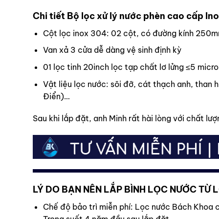
Chi tiết Bộ lọc xử lý nước phèn cao cấp Ino
Cột lọc inox 304: 02 cột, có đường kính 25
Van xả 3 cửa dễ dàng vệ sinh định kỳ
01 lọc tinh 20inch lọc tạp chất lơ lửng ≤5 micr
Vật liệu lọc nước: sõi đỡ, cát thạch anh,
than h
Điển)…
Sau khi lắp đặt, anh Minh rất hài lòng với chất l
LÝ DO BẠN NÊN LẮP BÌNH LỌC NƯỚC TỪ
Chế độ bảo trì miễn phí: Lọc nước Bách Khoa c