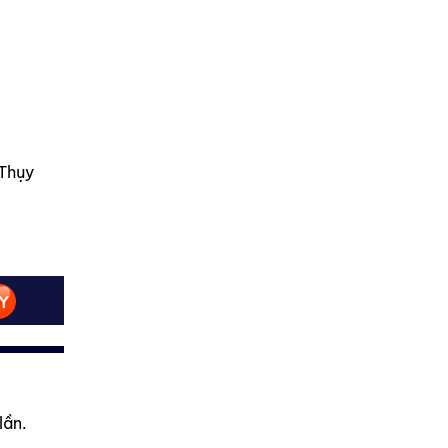
Thụy
lần.