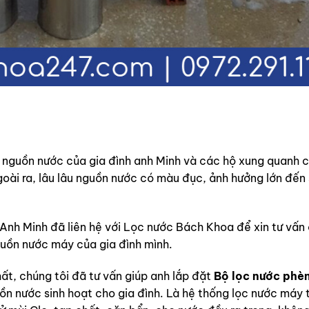
guồn nước của gia đình anh Minh và các hộ xung quanh có
goài ra, lâu lâu nguồn nước có màu đục, ảnh hưởng lớn đến 
Anh Minh đã liên hệ với
Lọc nước Bách Khoa
để xin tư vấn
guồn nước máy của gia đình mình.
hất, chúng tôi đã tư vấn giúp anh lắp đặt
Bộ lọc nước phè
 nước sinh hoạt cho gia đình. Là hệ thống lọc nước máy 