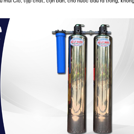
hử mùi Clo, tạp chất, cặn bẩn, cho nước đầu ra trong, khôn