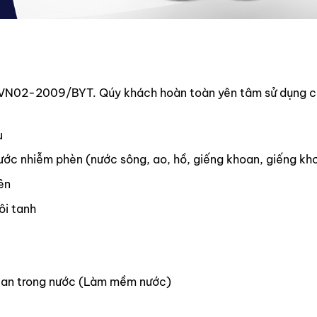
QCVN02-2009/BYT. Qúy khách hoàn toàn yên tâm sử dụng c
u
c nhiễm phèn (nước sông, ao, hồ, giếng khoan, giếng khơi
ên
ôi tanh
 tan trong nước (Làm mềm nước)