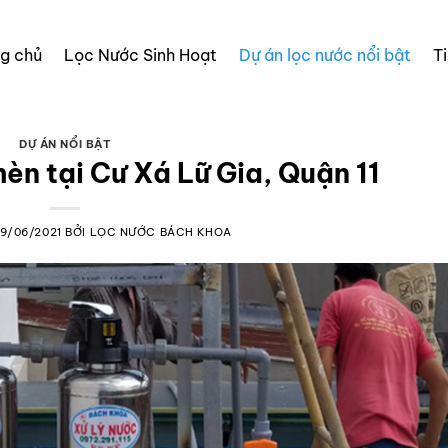
ng chủ
Lọc Nước Sinh Hoạt
Dự án lọc nước nổi bật
T
DỰ ÁN NỔI BẬT
hèn tại Cư Xá Lữ Gia, Quận 11
19/06/2021
BỞI
LỌC NƯỚC BÁCH KHOA