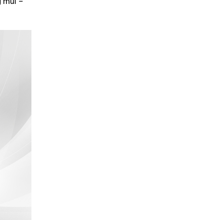
g mùi –