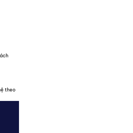
hách
hệ theo