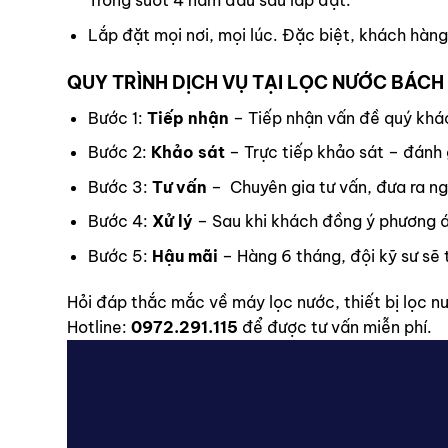
Trong suốt 4 năm đầu sau lắp đặt.
Lắp đặt mọi nơi, mọi lúc. Đặc biệt, khách hàn
QUY TRÌNH DỊCH VỤ TẠI LỌC NƯỚC BÁCH
Bước 1:
Tiếp nhận
– Tiếp nhận vấn đề quý khá
Bước 2:
Khảo sát
– Trực tiếp khảo sát – đánh g
Bước 3:
Tư vấn
– Chuyên gia tư vấn, đưa ra n
Bước 4:
Xử lý
– Sau khi khách đồng ý phương án
Bước 5:
Hậu mãi
– Hàng 6 tháng, đội kỹ sư sẽ 
Hỏi đáp thắc mắc về máy lọc nước, thiết bị lọc n
Hotline:
0972.291.115
để được tư vấn miễn phí.