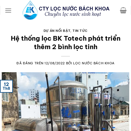
Chuyển
đến
nội
dung
DỰ ÁN NỔI BẬT
,
TIN TỨC
Hệ thống lọc BK Totech phát triển
thêm 2 bình lọc tinh
ĐÃ ĐĂNG TRÊN
12/08/2022
BỞI
LỌC NƯỚC BÁCH KHOA
12
Th8