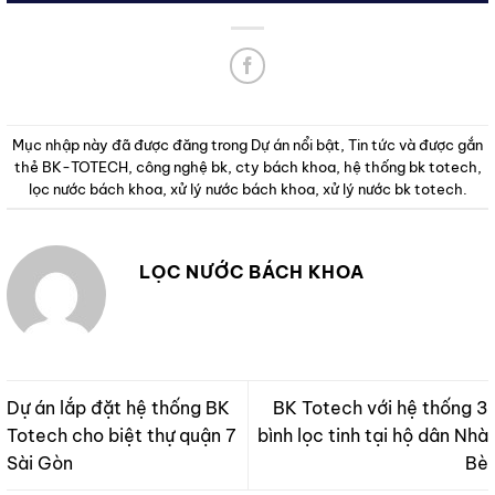
Mục nhập này đã được đăng trong
Dự án nổi bật
,
Tin tức
và được gắn
thẻ
BK-TOTECH
,
công nghệ bk
,
cty bách khoa
,
hệ thống bk totech
,
lọc nước bách khoa
,
xử lý nước bách khoa
,
xử lý nước bk totech
.
LỌC NƯỚC BÁCH KHOA
Dự án lắp đặt hệ thống BK
BK Totech với hệ thống 3
Totech cho biệt thự quận 7
bình lọc tinh tại hộ dân Nhà
Sài Gòn
Bè