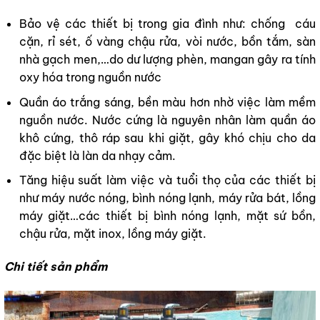
Bảo vệ các thiết bị trong gia đình như: chống cáu
cặn, rỉ sét, ố vàng chậu rửa, vòi nước, bồn tắm, sàn
nhà gạch men,…do dư lượng phèn, mangan gây ra tính
oxy hóa trong nguồn nước
Quần áo trắng sáng, bền màu hơn nhờ việc làm mềm
nguồn nước. Nước cứng là nguyên nhân làm quần áo
khô cứng, thô ráp sau khi giặt, gây khó chịu cho da
đặc biệt là làn da nhạy cảm.
Tăng hiệu suất làm việc và tuổi thọ của các thiết bị
như máy nước nóng, bình nóng lạnh, máy rửa bát, lồng
máy giặt…các thiết bị bình nóng lạnh, mặt sứ bồn,
chậu rửa, mặt inox, lồng máy giặt.
Chi tiết sản phẩm