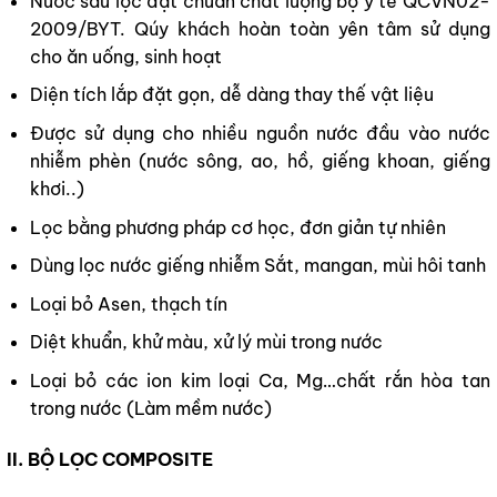
Nước sau lọc đạt chuẩn chất lượng bộ y tế QCVN02-
2009/BYT. Qúy khách hoàn toàn yên tâm sử dụng
cho ăn uống, sinh hoạt
Diện tích lắp đặt gọn, dễ dàng thay thế vật liệu
Được sử dụng cho nhiều nguồn nước đầu vào nước
nhiễm phèn (nước sông, ao, hồ, giếng khoan, giếng
khơi..)
Lọc bằng phương pháp cơ học, đơn giản tự nhiên
Dùng lọc nước giếng nhiễm Sắt, mangan, mùi hôi tanh
Loại bỏ Asen, thạch tín
Diệt khuẩn, khử màu, xử lý mùi trong nước
Loại bỏ các ion kim loại Ca, Mg…chất rắn hòa tan
trong nước (Làm mềm nước)
II. BỘ LỌC COMPOSITE