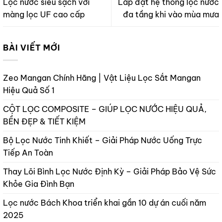
Lọc nước siêu sạch với
Lắp đặt hệ thống lọc nước
màng lọc UF cao cấp
đa tầng khi vào mùa mưa
BÀI VIẾT MỚI
Zeo Mangan Chính Hãng | Vật Liệu Lọc Sắt Mangan
Hiệu Quả Số 1
CỘT LỌC COMPOSITE – GIÚP LỌC NƯỚC HIỆU QUẢ,
BỀN ĐẸP & TIẾT KIỆM
Bộ Lọc Nước Tinh Khiết – Giải Pháp Nước Uống Trực
Tiếp An Toàn
Thay Lõi Bình Lọc Nước Định Kỳ – Giải Pháp Bảo Vệ Sức
Khỏe Gia Đình Bạn
Lọc nước Bách Khoa triển khai gần 10 dự án cuối năm
2025