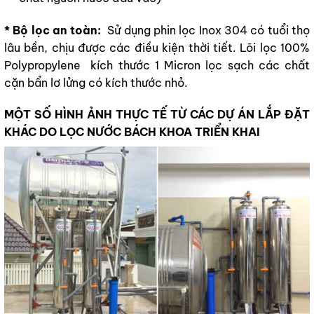
* Bộ lọc an toàn:
Sử dụng phin lọc Inox 304 có tuổi thọ
lâu bền, chịu được các điều kiện thời tiết. Lõi lọc 100%
Polypropylene kích thước 1 Micron lọc sạch các chất
cặn bẩn lơ lửng có kích thước nhỏ.
MỘT SỐ HÌNH ẢNH THỰC TẾ TỪ CÁC DỰ ÁN LẮP ĐẶT
KHÁC DO LỌC NƯỚC BÁCH KHOA TRIỂN KHAI