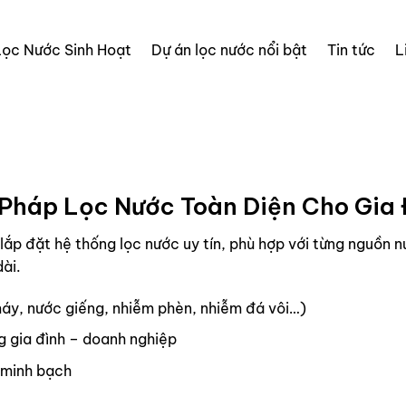
Lọc Nước Sinh Hoạt
Dự án lọc nước nổi bật
Tin tức
L
 Pháp Lọc Nước Toàn Diện Cho Gia
p đặt hệ thống lọc nước uy tín, phù hợp với từng nguồn n
dài.
áy, nước giếng, nhiễm phèn, nhiễm đá vôi…)
g gia đình – doanh nghiệp
– minh bạch