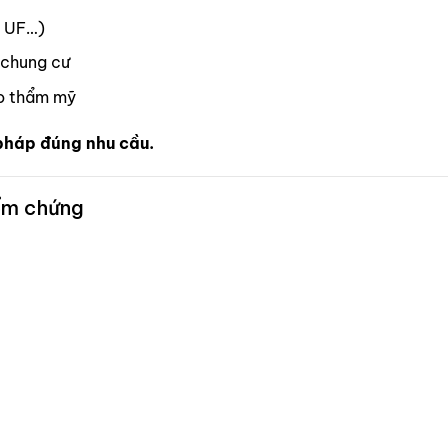
, UF…)
, chung cư
ảo thẩm mỹ
pháp đúng nhu cầu.
ểm chứng