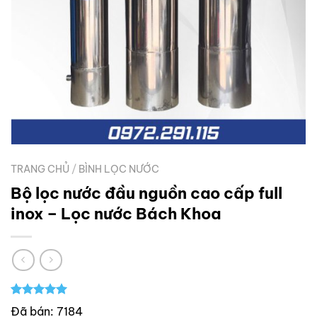
TRANG CHỦ
/
BÌNH LỌC NƯỚC
Bộ lọc nước đầu nguồn cao cấp full
inox – Lọc nước Bách Khoa
5.00
1
trên 5
Đã bán: 7184