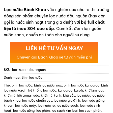
dựa trên
đánh giá
Lọc nước Bách Khoa
vừa nghiên cứu cho ra thị trường
dòng sản phẩm chuyên lọc nước đầu nguồn (hay còn
gọi là nước sinh hoạt trong gia đình) với
bộ full chất
liệu là inox 304 cao cấp
. Cam kết đem lại nguồn
nước sạch, chuẩn an toàn cho người sử dụng
LIÊN HỆ TƯ VẤN NGAY
Chuyên gia Bách Khoa sẽ tư vấn miễn phí
SKU:
loc-nuoc-dau-nguon
Danh mục:
Bình lọc nước
Thẻ:
bình lọc nước
,
bình lọc nước inox
,
bình lọc nước kangaroo
,
bình
lọc nước karofi
,
hệ thống lọc nước
,
kangaroo
,
karofi
,
khử kim loại
,
khử mùi hôi trong nước
,
khử mùi tanh
,
khử sắt
,
lọc nước
,
lọc nước
bách khoa
,
lọc nước chuẩn byt
,
lọc nước gia đình
,
lọc nước giếng
khoan
,
lọc nước máy
,
lọc nước ro
,
lọc nước sạch
,
lọc nước sinh
hoạt
,
lọc nước uống
,
lọc phèn
,
lọc sạch kim loại
,
lọc sạch phèn
,