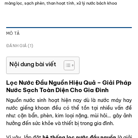
màng lọc
,
sạch phèn
,
than hoạt tính
,
xử lý nước bách khoa
MÔ TẢ
ĐÁNH GIÁ (1)
Nội dung bài viết
Lọc Nước Đầu Nguồn Hiệu Quả – Giải Pháp
Nước Sạch Toàn Diện Cho Gia Đình
Nguồn nước sinh hoạt hiện nay dù là nước máy hay
nước giếng khoan đều có thể tồn tại nhiều vấn đề
như: cặn bẩn, phèn, kim loại nặng, mùi hôi… gây ảnh
hưởng đến sức khỏe và thiết bị trong gia đình.
Vì vậy, lắp đặt
hệ thống
lọc nước đầu nguồn
là giải