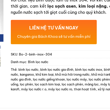
thời gian, cam kết
lọc sạch asen, kim loại nặng,
nguồn nước sạch tới giọt cuối cùng cho quý khách.
LIÊN HỆ TƯ VẤN NGAY
Chuyên gia Bách Khoa sẽ tư vấn miễn phí
SKU:
Bo-2-binh-inox-304
Danh mục:
Bình lọc nước
Thẻ:
bình lọc nước
,
bình lọc nước gia đình
,
bình lọc nước inox
,
bìn
nước
,
kangaroo
,
khử kim loại
,
khử mùi hôi trong nước
,
khử mùi tan
nước gia đình
,
lọc nước giếng khoan
,
lọc nước máy
,
lọc nước phèn
uống
,
lọc phèn
,
lọc sạch kim loại
,
lọc sạch phèn
,
màng lọc
,
máy l
karofi
,
máy lọc nước r.o
,
máy lọc nước ro
,
than hoạt tính
,
xử lý n