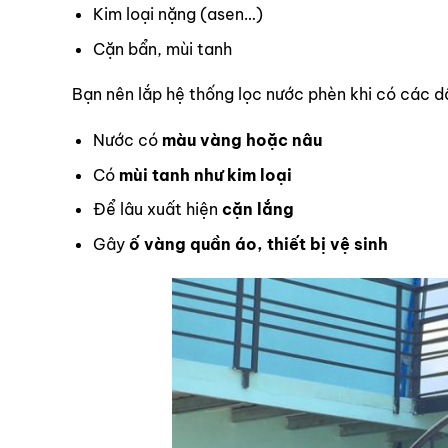
Kim loại nặng (asen…)
Cặn bẩn, mùi tanh
Bạn nên lắp hệ thống lọc nước phèn khi có các d
Nước có
màu vàng hoặc nâu
Có
mùi tanh như kim loại
Để lâu xuất hiện
cặn lắng
Gây
ố vàng quần áo, thiết bị vệ sinh