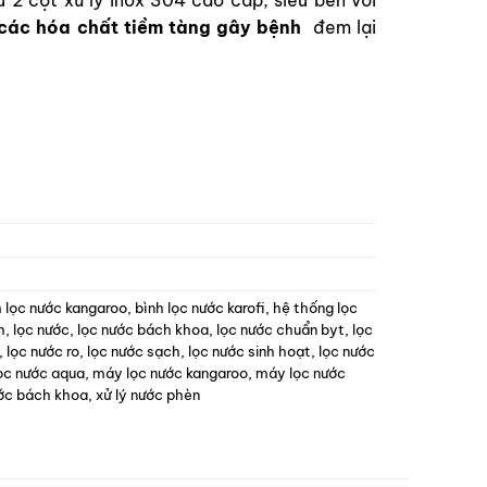
 các hóa chất tiềm tàng gây bệnh
đem lại
h lọc nước kangaroo
,
bình lọc nước karofi
,
hệ thống lọc
h
,
lọc nước
,
lọc nước bách khoa
,
lọc nước chuẩn byt
,
lọc
,
lọc nước ro
,
lọc nước sạch
,
lọc nước sinh hoạt
,
lọc nước
ọc nước aqua
,
máy lọc nước kangaroo
,
máy lọc nước
ước bách khoa
,
xử lý nước phèn