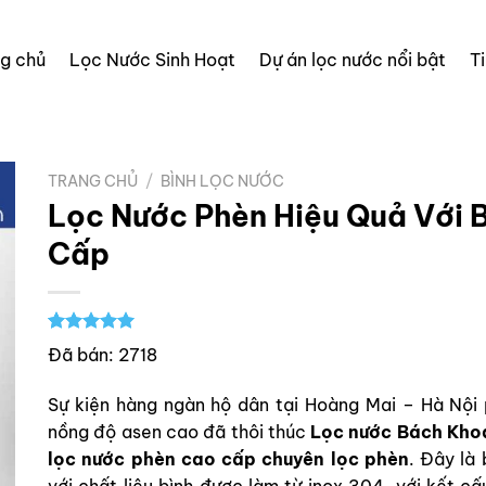
ng chủ
Lọc Nước Sinh Hoạt
Dự án lọc nước nổi bật
T
TRANG CHỦ
/
BÌNH LỌC NƯỚC
Lọc Nước Phèn Hiệu Quả Với B
Cấp
5.00
1
trên 5
Đã bán: 2718
dựa trên
đánh giá
Sự kiện hàng ngàn hộ dân tại Hoàng Mai – Hà Nội p
nồng độ asen cao đã thôi thúc
Lọc nước Bách Kho
lọc nước phèn cao cấp chuyên lọc phèn
. Đây là
với chất liệu bình được làm từ inox 304, với kết cấ