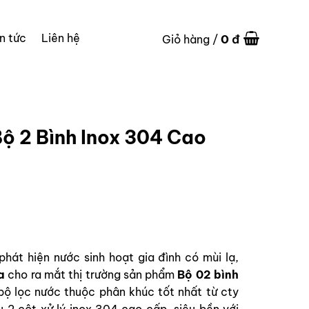
in tức
Liên hệ
0
đ
Giỏ hàng /
ộ 2 Bình Inox 304 Cao
hát hiện nước sinh hoạt gia đình có mùi lạ,
a
cho ra mắt thị trường sản phẩm
Bộ 02 bình
 bộ lọc nước thuộc phân khúc tốt nhất từ cty
u 2 cột xử lý inox 304 cao cấp, siêu bền với