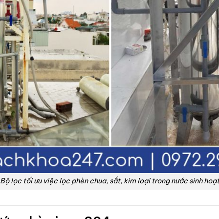
Bộ lọc tối ưu việc lọc phèn chua, sắt, kim loại trong nước sinh hoạ