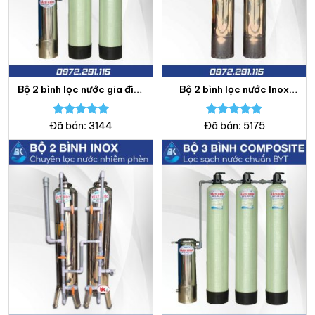
Bộ 2 bình lọc nước gia đình
Bộ 2 bình lọc nước Inox
Composite – Lọc nước
304 – Lọc nước Bách
Bách Khoa
Khoa
Được xếp
Được xếp
Đã bán: 3144
Đã bán: 5175
hạng
5.00
hạng
5.00
5 sao
5 sao