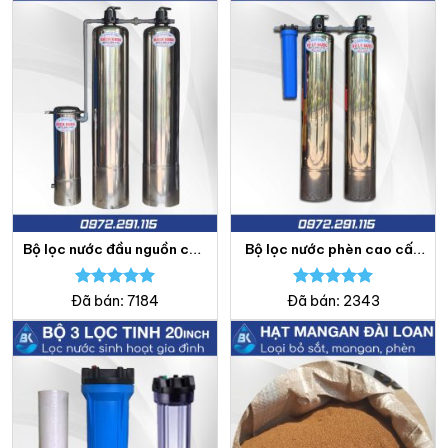
Bộ lọc nước đầu nguồn cao
Bộ lọc nước phèn cao cấp
cấp full inox – Lọc nước
Inox 304 – Lọc nước Bách
Bách Khoa
Khoa
Được xếp
Được xếp
Đã bán: 7184
Đã bán: 2343
hạng
5.00
hạng
5.00
5 sao
5 sao