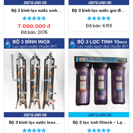
Bộ 2 bình lọc nước sinh
Bộ 3 bình lọc nước gia đình
hoạt – Lọc nước Bách
Composite – Lọc nước
Khoa
Bách Khoa
7.000.000
Được xếp
đ
Được xếp
Đã bán: 6155
hạng
5.00
hạng
5.00
Đã bán: 2076
5 sao
5 sao
Bộ 3 bình lọc nước Inox –
Bộ 3 lọc tinh 10inch – Lọc
Lọc nước Bách Khoa
nước Bách Khoa