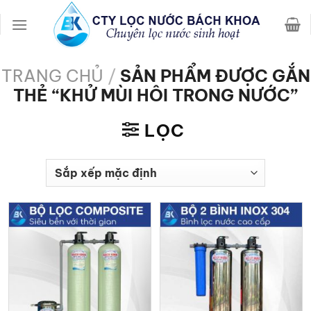
Chuyển
đến
nội
dung
TRANG CHỦ
/
SẢN PHẨM ĐƯỢC GẮN
THẺ “KHỬ MÙI HÔI TRONG NƯỚC”
LỌC