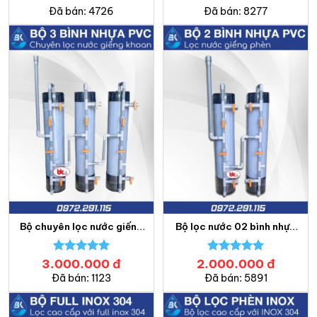
Được xếp
Được xếp
Đã bán: 4726
Đã bán: 8277
hạng
5.00
hạng
5.00
5 sao
5 sao
Bộ chuyên lọc nước giếng
Bộ lọc nước 02 bình nhựa
khoan PVC – Lọc nước
PVC – Lọc nước Bách
Bách Khoa
Khoa
3.000.000
Được xếp
đ
2.000.000
Được xếp
đ
hạng
5.00
hạng
5.00
Đã bán: 1123
Đã bán: 5891
5 sao
5 sao