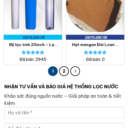
Bộ lọc tinh 20inch – Lọc
Hạt mangan Đài Loan –
nước Bách Khoa
Lọc nước Bách Khoa
Được xếp
Được xếp
Đã bán: 2945
Đã bán: 0
hạng
5.00
hạng
5.00
5 sao
5 sao
1
2
NHẬN TƯ VẤN VÀ BÁO GIÁ HỆ THỐNG LỌC NƯỚC
Khảo sát đúng nguồn nước – Giải pháp an toàn & tiết
kiệm