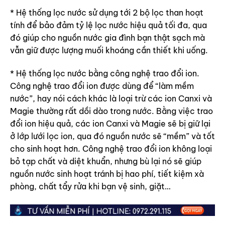
* Hệ thống lọc nước sử dụng tới 2 bộ lọc than hoạt
tính để bảo đảm tỷ lệ lọc nước hiệu quả tối đa, qua
đó giúp cho nguồn nước gia đình bạn thật sạch mà
vẫn giữ được lượng muối khoáng cần thiết khi uống.
* Hệ thống lọc nước bằng công nghệ trao đổi ion.
Công nghệ trao đổi ion được dùng để “làm mềm
nước”, hay nói cách khác là loại trừ các ion Canxi và
Magie thường rất dồi dào trong nước. Bằng việc trao
đổi ion hiệu quả, các ion Canxi và Magie sẽ bị giữ lại
ở lớp lưới lọc ion, qua đó nguồn nước sẽ “mềm” và tốt
cho sinh hoạt hơn. Công nghệ trao đổi ion không loại
bỏ tạp chất và diệt khuẩn, nhưng bù lại nó sẽ giúp
nguồn nước sinh hoạt tránh bị hao phí, tiết kiệm xà
phòng, chất tẩy rửa khi bạn vệ sinh, giặt…