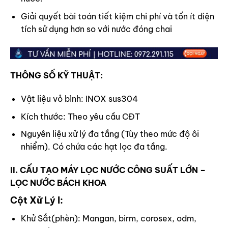
Giải quyết bài toán tiết kiệm chi phí và tốn ít diện
tích sử dụng hơn so với nước đóng chai
THÔNG SỐ KỸ THUẬT:
Vật liệu vỏ bình: INOX sus304
Kích thước: Theo yêu cầu CĐT
Nguyên liệu xử lý đa tầng (Tùy theo mức độ ôi
nhiểm). Có chứa các hạt lọc đa tầng.
II. CẤU TẠO
MÁY LỌC NƯỚC CÔNG SUẤT LỚN
–
LỌC NƯỚC BÁCH KHOA
Cột Xử Lý I:
Khử Sắt(phèn): Mangan, birm, corosex, odm,