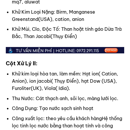
mq7, aluwat
Khử Kim Loại Nặng: Birm, Manganese
Greenstand(USA), cation, anion
Khử Mùi, Clo, Độc Tố: Than hoặt tính gáo Dừa Trà
Bắc, Than Jacobi(Thụy Điển)
Cột Xử Lý II:
Khử kim loại hòa tan, làm mềm: Hạt ion( Cation,
Anion), ion jacobi( Thụy Điển), hạt Dow (USA),
Furoliter(UK), Viola( Idia).
Thu Nước: Cát thạch anh, sỏi lọc, màng lưới lọc.
Công Dụng: Tạo nước sạch sinh hoạt
Công xuất lọc: theo yêu cầu khách hàngHệ thống
lọc tinh lọc nước bằng than hoạt tính và công