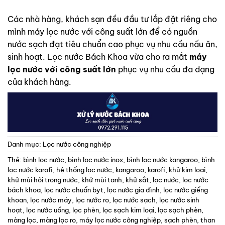
dựa trên
đánh giá
Các nhà hàng, khách sạn đều đầu tư lắp đặt riêng cho
mình máy lọc nước với công suất lớn để có nguồn
nước sạch đạt tiêu chuẩn cao phục vụ nhu cầu nấu ăn,
sinh hoạt.
Lọc nước Bách Khoa
vừa cho ra mắt
máy
lọc nước với công suất lớn
phục vụ nhu cầu đa dạng
của khách hàng.
Danh mục:
Lọc nước công nghiệp
Thẻ:
bình lọc nước
,
bình lọc nước inox
,
bình lọc nước kangaroo
,
bình
lọc nước karofi
,
hệ thống lọc nước
,
kangaroo
,
karofi
,
khử kim loại
,
khử mùi hôi trong nước
,
khử mùi tanh
,
khử sắt
,
lọc nước
,
lọc nước
bách khoa
,
lọc nước chuẩn byt
,
lọc nước gia đình
,
lọc nước giếng
khoan
,
lọc nước máy
,
lọc nước ro
,
lọc nước sạch
,
lọc nước sinh
hoạt
,
lọc nước uống
,
lọc phèn
,
lọc sạch kim loại
,
lọc sạch phèn
,
màng lọc
,
màng lọc ro
,
máy lọc nước công nghiệp
,
sạch phèn
,
than