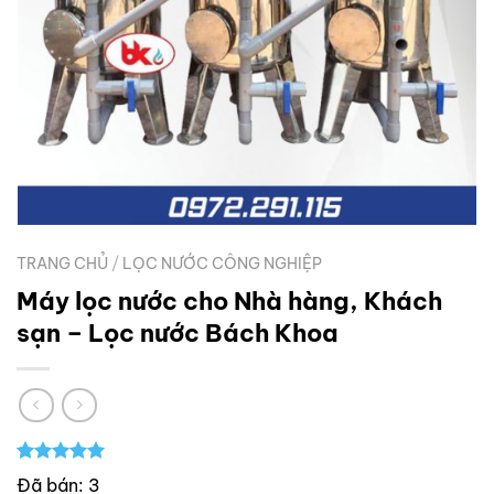
TRANG CHỦ
/
LỌC NƯỚC CÔNG NGHIỆP
Máy lọc nước cho Nhà hàng, Khách
sạn – Lọc nước Bách Khoa
5.00
1
trên 5
Đã bán: 3