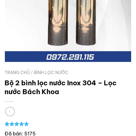
TRANG CHỦ
/
BÌNH LỌC NƯỚC
Bộ 2 bình lọc nước Inox 304 – Lọc
nước Bách Khoa
5.00
1
trên 5
Đã bán: 5175