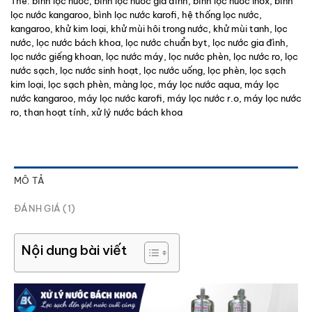
Thẻ:
bình lọc nước
,
bình lọc nước gia đình
,
bình lọc nước inox
,
bình
lọc nước kangaroo
,
bình lọc nước karofi
,
hệ thống lọc nước
,
kangaroo
,
khử kim loại
,
khử mùi hôi trong nước
,
khử mùi tanh
,
lọc
nước
,
lọc nước bách khoa
,
lọc nước chuẩn byt
,
lọc nước gia đình
,
lọc nước giếng khoan
,
lọc nước máy
,
lọc nước phèn
,
lọc nước ro
,
lọc
nước sạch
,
lọc nước sinh hoạt
,
lọc nước uống
,
lọc phèn
,
lọc sạch
kim loại
,
lọc sạch phèn
,
màng lọc
,
máy lọc nước aqua
,
máy lọc
nước kangaroo
,
máy lọc nước karofi
,
máy lọc nước r.o
,
máy lọc nước
ro
,
than hoạt tính
,
xử lý nước bách khoa
MÔ TẢ
ĐÁNH GIÁ (1)
Nội dung bài viết