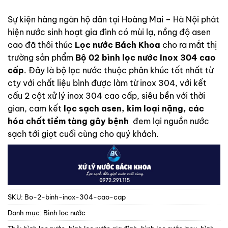
dựa trên
đánh giá
Sự kiện hàng ngàn hộ dân tại Hoàng Mai – Hà Nội phát
hiện nước sinh hoạt gia đình có mùi lạ, nồng độ asen
cao đã thôi thúc
Lọc nước Bách Khoa
cho ra mắt thị
trường sản phẩm
Bộ 02 bình lọc nước Inox 304 cao
cấp
. Đây là bộ lọc nước thuộc phân khúc tốt nhất từ
cty với chất liệu bình được làm từ inox 304, với kết
cấu 2 cột xử lý inox 304 cao cấp, siêu bền với thời
gian, cam kết
lọc sạch asen, kim loại nặng, các
hóa chất tiềm tàng gây bệnh
đem lại nguồn nước
sạch tới giọt cuối cùng cho quý khách.
SKU:
Bo-2-binh-inox-304-cao-cap
Danh mục:
Bình lọc nước