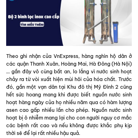
Theo ghi nhận của VnExpress, hàng nghìn hộ dân ở
các quận Thanh Xuân, Hoàng Mai, Hà Đông (Hà Nội)
… gần đây vô cùng bất an, lo lắng vì nước sinh hoạt
chảy ra từ vòi xuất hiện mùi hôi của hóa chất. Trước
đó, gần một vạn dân tại Khu đô thị Mỹ Đình 2 cũng
hết sức hoang mang khi được biết nguồn nước sinh
hoạt hàng ngày của họ nhiều năm qua có hàm lượng
asen cao gấp nhiều lần cho phép. Nguồn nước sinh
hoạt bị ô nhiễm mang lại cho con người nguy cơ mắc
các bệnh rất cao và nếu không được khắc phụ kịp
thời sẽ để lại rất nhiều hậu quả.