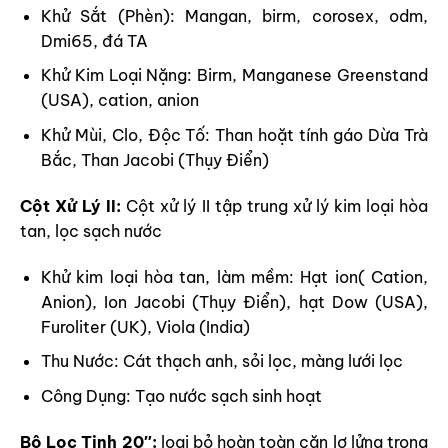
Khử Sắt (Phèn): Mangan, birm, corosex, odm,
Dmi65, đá TA
Khử Kim Loại Nặng: Birm, Manganese Greenstand
(USA), cation, anion
Khử Mùi, Clo, Độc Tố: Than hoặt tính gáo Dừa Trà
Bắc, Than Jacobi (Thụy Điển)
Cột Xử Lý II:
Cột xử lý II tập trung xử lý kim loại hòa
tan, lọc sạch nước
Khử kim loại hòa tan, làm mềm: Hạt ion( Cation,
Anion), Ion Jacobi (Thụy Điển), hạt Dow (USA),
Furoliter (UK), Viola (India)
Thu Nước: Cát thạch anh, sỏi lọc, màng lưới lọc
Công Dụng: Tạo nước sạch sinh hoạt
Bộ Lọc Tinh 20″
:
loại bỏ hoàn toàn cặn lơ lửng trong