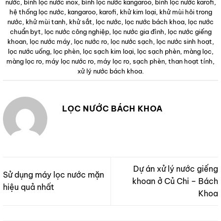
nước
,
bình lọc nước inox
,
bình lọc nước kangaroo
,
bình lọc nước karofi
,
hệ thống lọc nước
,
kangaroo
,
karofi
,
khử kim loại
,
khử mùi hôi trong
nước
,
khử mùi tanh
,
khử sắt
,
lọc nước
,
lọc nước bách khoa
,
lọc nước
chuẩn byt
,
lọc nước công nghiệp
,
lọc nước gia đình
,
lọc nước giếng
khoan
,
lọc nước máy
,
lọc nước ro
,
lọc nước sạch
,
lọc nước sinh hoạt
,
lọc nước uống
,
lọc phèn
,
lọc sạch kim loại
,
lọc sạch phèn
,
màng lọc
,
màng lọc ro
,
máy lọc nước ro
,
máy lọc ro
,
sạch phèn
,
than hoạt tính
,
xử lý nước bách khoa
.
LỌC NƯỚC BÁCH KHOA
Dự án xử lý nước giếng
Sử dụng máy lọc nước mặn
khoan ở Củ Chi – Bách
hiệu quả nhất
Khoa