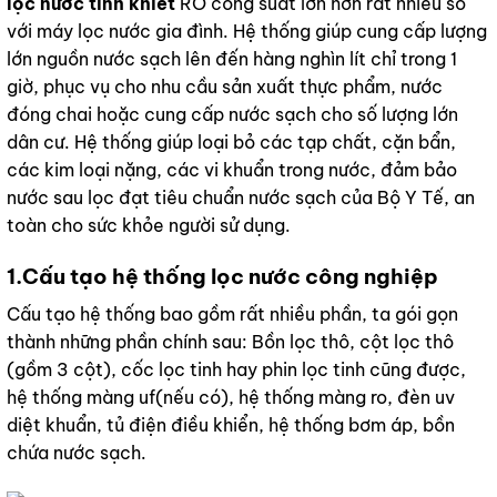
lọc nước tinh khiết
RO công suất lớn hơn rất nhiều so
với máy lọc nước gia đình. Hệ thống giúp cung cấp lượng
lớn nguồn nước sạch lên đến hàng nghìn lít chỉ trong 1
giờ, phục vụ cho nhu cầu sản xuất thực phẩm, nước
đóng chai hoặc cung cấp nước sạch cho số lượng lớn
dân cư. Hệ thống giúp loại bỏ các tạp chất, cặn bẩn,
các kim loại nặng, các vi khuẩn trong nước, đảm bảo
nước sau lọc đạt tiêu chuẩn nước sạch của Bộ Y Tế, an
toàn cho sức khỏe người sử dụng.
1.Cấu tạo hệ thống lọc nước công nghiệp
Cấu tạo hệ thống bao gồm rất nhiều phần, ta gói gọn
thành những phần chính sau: Bồn lọc thô, cột lọc thô
(gồm 3 cột), cốc lọc tinh hay phin lọc tinh cũng được,
hệ thống màng uf(nếu có), hệ thống màng ro, đèn uv
diệt khuẩn, tủ điện điều khiển, hệ thống bơm áp, bồn
chứa nước sạch.