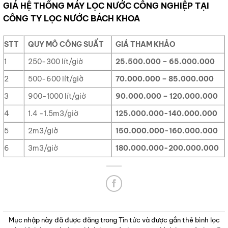
GIÁ HỆ THỐNG MÁY LỌC NƯỚC CÔNG NGHIỆP TẠI
CÔNG TY LỌC NƯỚC BÁCH KHOA
STT
QUY MÔ CÔNG SUẤT
GIÁ THAM KHẢO
1
250-300 lít/giờ
25.500.000 – 65.000.000
2
500-600 lít/giờ
70.000.000 – 85.000.000
3
900-1000 lít/giờ
90.000.000 – 120.000.000
4
1.4 -1.5m3/giờ
125.000.000-140.000.000
5
2m3/giờ
150.000.000-160.000.000
6
3m3/giờ
180.000.000-200.000.000
Mục nhập này đã được đăng trong
Tin tức
và được gắn thẻ
bình lọc