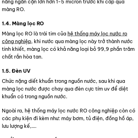
năng ngăn cặn lơn hơn 1-5 micron trước khi cấp qua
màng RO.
1.4. Màng lọc RO
Màng lọc RO là trái tim của
hệ thống máy lọc nước ro
công nghiệp
, khi nước qua màng lọc này trở thành nước
tinh khiết, màng lọc có khả năng loại bỏ 99,9 phần trăm
chất rắn hòa tan.
1.5. Đèn UV
Chức nặng diết khuẩn trong nguồn nước, sau khi qua
màng lọc nước được chay qua đèn cực tím uv để diệt
khuẩn có trong nguồn nước.
Ngoài ra, hệ thống máy lọc nước RO công nghiệp còn có
các phụ kiện đi kèm như: máy bơm, tủ điện, đồng hồ áp,
lưu lượng kế,….