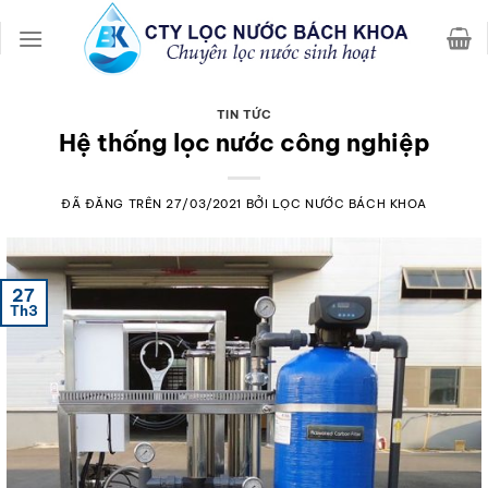
Chuyển
đến
nội
dung
TIN TỨC
Hệ thống lọc nước công nghiệp
ĐÃ ĐĂNG TRÊN
27/03/2021
BỞI
LỌC NƯỚC BÁCH KHOA
27
Th3