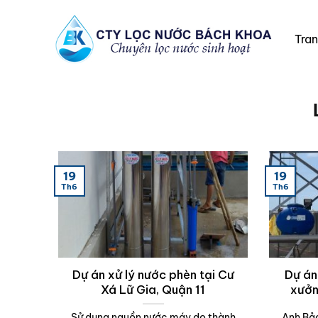
Chuyển
đến
Tra
nội
dung
19
19
Th6
Th6
Dự án xử lý nước phèn tại Cư
Dự án
Xá Lữ Gia, Quận 11
xưởn
Sử dụng nguồn nước máy do thành
Anh Bảo