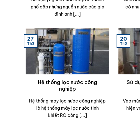
phố cấp nhưng nguồn nước của gia
có nhu
đình anh [...]
27
20
Th3
Th3
Hệ thống lọc nước công
Sử d
nghiệp
Hệ thống máy lọc nước công nghiệp
Vào mùa
là hệ thống máy lọc nước tinh
hiện v
khiết RO công [...]