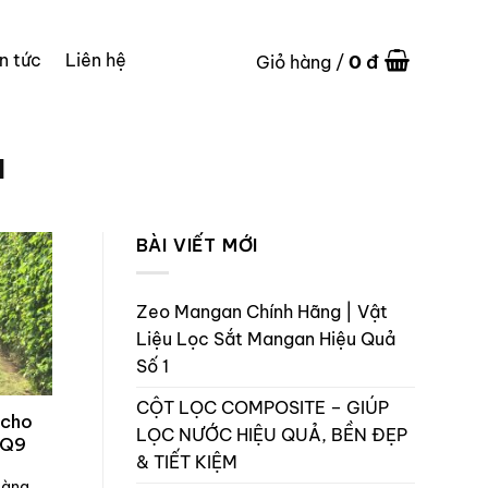
in tức
Liên hệ
0
đ
Giỏ hàng /
I
BÀI VIẾT MỚI
Zeo Mangan Chính Hãng | Vật
Liệu Lọc Sắt Mangan Hiệu Quả
Số 1
CỘT LỌC COMPOSITE – GIÚP
 cho
LỌC NƯỚC HIỆU QUẢ, BỀN ĐẸP
l Q9
& TIẾT KIỆM
càng