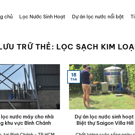
ng chủ
Lọc Nước Sinh Hoạt
Dự án lọc nước nổi bật
T
LƯU TRỮ THẺ:
LỌC SẠCH KIM LOẠ
18
Th6
 lọc nước máy cho nhà
Dự án lọc nước sinh hoạt
g khu vực Bình Chánh
Biệt thự Saigon Villa Hil
, tại Bình Chánh – TP.HCM
Chất lượng cuộc sống ngày 