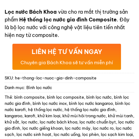
dựa trên
đánh giá
Lọc nước Bách Khoa
vừa cho ra mắt thị trường sản
phẩm
Hệ thống lọc nước gia đình Composite
. Đây
là bộ lọc nước với công nghệ vật liệu tiên tiến nhất
hiện nay từ composite.
LIÊN HỆ TƯ VẤN NGAY
Chuyên gia Bách Khoa sẽ tư vấn miễn phí
SKU:
he-thong-loc-nuoc-gia-dinh-composite
Danh mục:
Bình lọc nước
Thẻ:
bình composite
,
bình lọc composite
,
bình lọc nước
,
bình lọc
nước gia đình
,
bình lọc nước inox
,
bình lọc nước kangaroo
,
bình lọc
nước karofi
,
hệ thống lọc nước
,
hệ thống lọc nước gia đình
,
kangaroo
,
karofi
,
khử kim loại
,
khử mùi hôi trong nước
,
khử mùi tanh
,
khử sắt
,
lọc nước
,
lọc nước bách khoa
,
lọc nước chuẩn byt
,
lọc nước
gia đình
,
lọc nước giếng khoan
,
lọc nước máy
,
lọc nước ro
,
lọc nước
sạch
,
lọc nước sinh hoạt
,
lọc nước uống
,
lọc phèn
,
lọc sạch kim loại
,