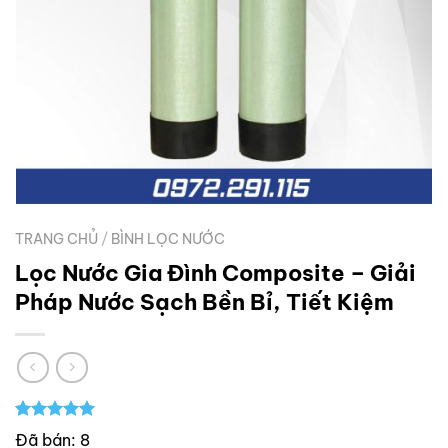
TRANG CHỦ
/
BÌNH LỌC NƯỚC
Lọc Nước Gia Đình Composite – Giải
Pháp Nước Sạch Bền Bỉ, Tiết Kiệm
5.00
1
trên 5
Đã bán: 8