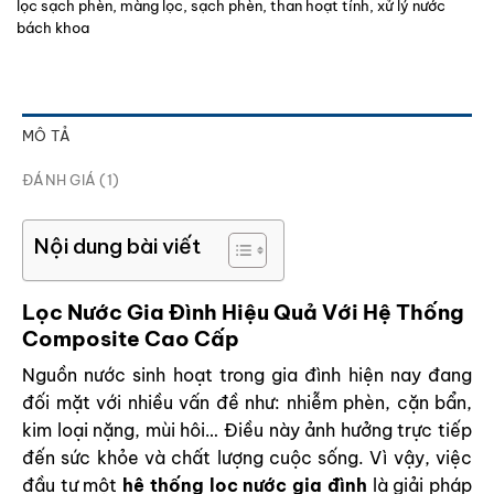
lọc sạch phèn
,
màng lọc
,
sạch phèn
,
than hoạt tính
,
xử lý nước
bách khoa
MÔ TẢ
ĐÁNH GIÁ (1)
Nội dung bài viết
Lọc Nước Gia Đình Hiệu Quả Với Hệ Thống
Composite Cao Cấp
Nguồn nước sinh hoạt trong gia đình hiện nay đang
đối mặt với nhiều vấn đề như: nhiễm phèn, cặn bẩn,
kim loại nặng, mùi hôi… Điều này ảnh hưởng trực tiếp
đến sức khỏe và chất lượng cuộc sống. Vì vậy, việc
đầu tư một
hệ thống
lọc nước gia đình
là giải pháp