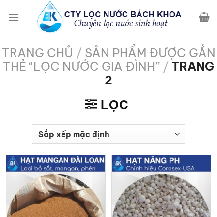
Chuyển
đến
nội
dung
TRANG CHỦ
/
SẢN PHẨM ĐƯỢC GẮN
THẺ “LỌC NƯỚC GIA ĐÌNH”
/
TRANG
2
LỌC