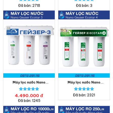
Cao Cấp
nước Bách Khoa
Được xếp
Được xếp
Đã bán: 2718
Đã bán: 3
hạng
5.00
hạng
5.00
5 sao
5 sao
Máy lọc nước Nano
Máy lọc nước Nano
Geyser Ecotar 3 – Bách
Geyser Ecotar 4 – Bách
Khoa
Khoa
4.490.000
Được xếp
đ
Được xếp
Đã bán: 2321
hạng
5.00
hạng
5.00
Đã bán: 1245
5 sao
5 sao