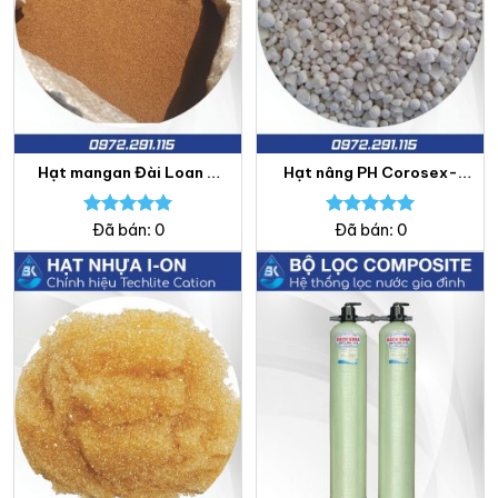
Hạt mangan Đài Loan –
Hạt nâng PH Corosex-
Lọc nước Bách Khoa
USA – Lọc nước Bách
Khoa
Được xếp
Được xếp
Đã bán: 0
Đã bán: 0
hạng
5.00
hạng
5.00
5 sao
5 sao