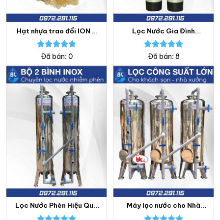
Hạt nhựa trao đổi ION –
Lọc Nước Gia Đình
Lọc nước Bách Khoa
Composite – Giải Pháp
Nước Sạch Bền Bỉ, Tiết
Kiệm
Được xếp
Được xếp
Đã bán: 0
Đã bán: 8
hạng
5.00
hạng
5.00
5 sao
5 sao
Lọc Nước Phèn Hiệu Quả
Máy lọc nước cho Nhà
Với Bộ 2 Bình Inox 304
hàng, Khách sạn – Lọc