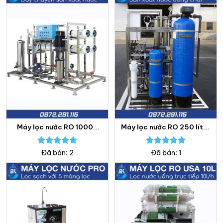
Máy lọc nước RO 10000
Máy lọc nước RO 250 lít/h
lít/h – Lọc nước Bách
– Lọc nước Bách Khoa
Khoa
Được xếp
Được xếp
Đã bán: 2
Đã bán: 1
hạng
5.00
hạng
5.00
5 sao
5 sao