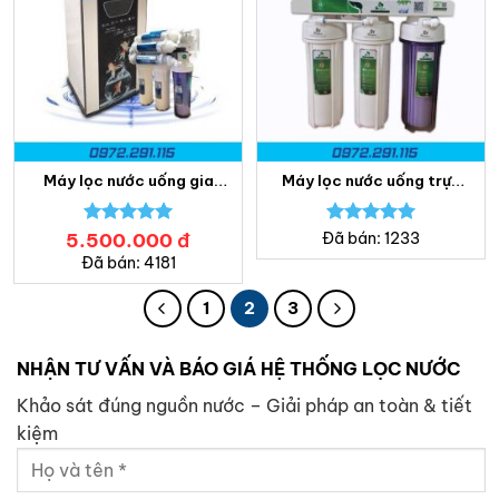
Máy lọc nước uống gia
Máy lọc nước uống trực
đình ProWatech – Bách
tiếp RO USA – Lọc nước
Khoa
Bách Khoa
5.500.000
Được xếp
đ
Được xếp
Đã bán: 1233
hạng
5.00
hạng
5.00
Đã bán: 4181
5 sao
5 sao
1
2
3
NHẬN TƯ VẤN VÀ BÁO GIÁ HỆ THỐNG LỌC NƯỚC
Khảo sát đúng nguồn nước – Giải pháp an toàn & tiết
kiệm