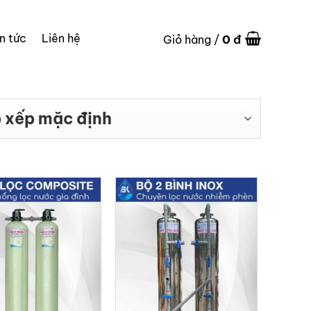
in tức
Liên hệ
0
đ
Giỏ hàng /