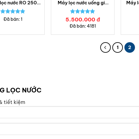
lọc nước RO 250
Máy lọc nước uống gia
Máy l
h – Lọc nước Bách
đình ProWatech – Bách
tiếp 
Khoa
Khoa
Được xếp
5.500.000
Được xếp
đ
Đã bán: 1
hạng
5.00
hạng
5.00
Đã bán: 4181
5 sao
5 sao
1
2
NG LỌC NƯỚC
& tiết kiệm