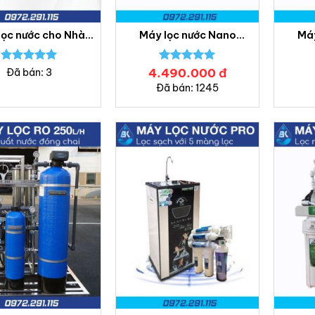
lọc nước cho Nhà
Máy lọc nước Nano
Máy
 Khách sạn – Lọc
Geyser Ecotar 3 – Bách
Geyse
ớc Bách Khoa
Khoa
Được xếp
4.490.000
Được xếp
đ
Đã bán: 3
hạng
5.00
hạng
5.00
Đã bán: 1245
5 sao
5 sao