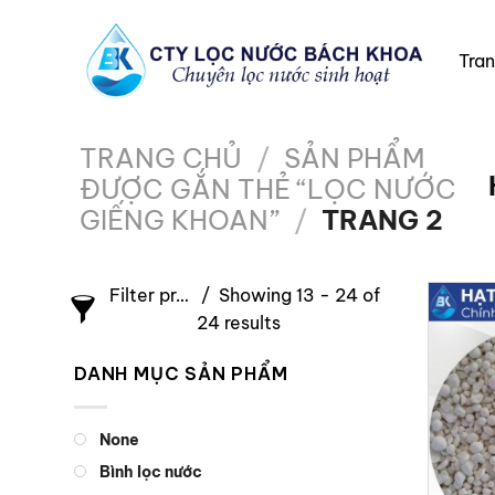
Chuyển
đến
Tra
nội
dung
TRANG CHỦ
/
SẢN PHẨM
ĐƯỢC GẮN THẺ “LỌC NƯỚC
GIẾNG KHOAN”
/
TRANG 2
Filter products
Showing 13 - 24 of
24 results
DANH MỤC SẢN PHẨM
None
Bình lọc nước