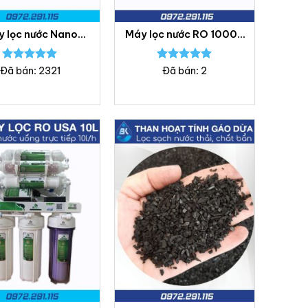
 lọc nước Nano
Máy lọc nước RO 10000
r Ecotar 4 – Bách
lít/h – Lọc nước Bách
Khoa
Khoa
Được xếp
Được xếp
Đã bán: 2321
Đã bán: 2
hạng
5.00
hạng
5.00
5 sao
5 sao